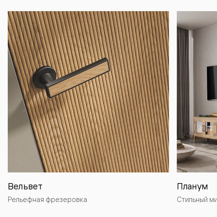
Вельвет
Планум
Рельефная фрезеровка
Стильный м