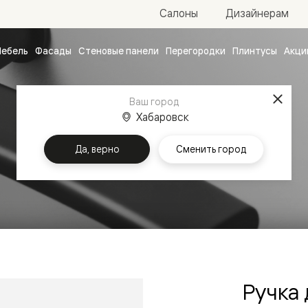
Салоны
Дизайнерам
ебель
Фасады
Стеновые панели
Перегородки
Плинтусы
Акци
атные
ые
Ваш город
чные
Хабаровск
Да, верно
Сменить город
Главная
Ручки
ванные
Ручка