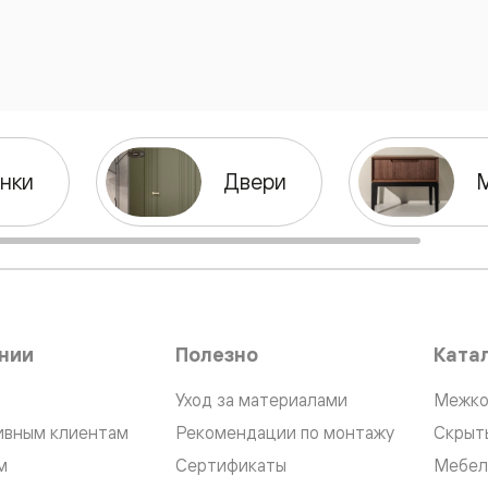
нный
нки
Двери
нии
Полезно
Ката
м
ые
Уход за материалами
Межко
ивным клиентам
Рекомендации по монтажу
Скрыт
м
Сертификаты
Мебел