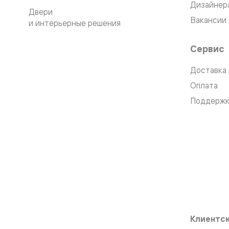
Планум
Дизайнер
Цветные
Двери
Вакансии
Колор
и интерьерные решения
Алюмини
Формато
Сервис
Секрето
Алюмини
Мозаик
Доставка 
Поворот
двери
Оплата
Скрытые
Поддержк
двери
Дизайнер
шпон
Со
стеклом
Высокие
двери
В
гардеро
В
гостиную
Двери
в
Клиентск
тренде