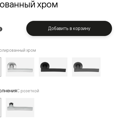
ованный хром
Добавить в корзину
i
олированный хром
олнения
С розеткой