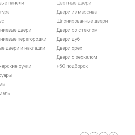
вые панели
Цветные двери
тура
Двери из массива
ус
Шпонированные двери
ниевые двери
Двери со стеклом
ниевые перегородки
Двери дуб
е двери и накладки
Двери орех
Двери с зеркалом
нерские ручки
+50 подборок
суары
мы
иалы