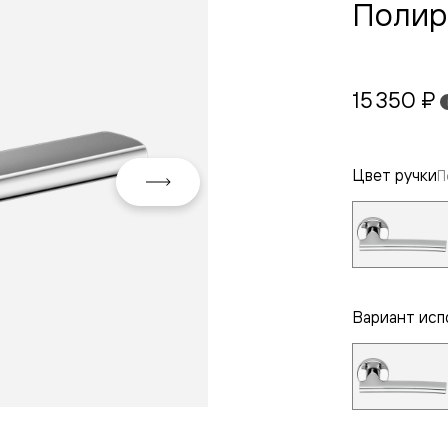
Полир
15 350 ₽
Цвет ручки
П
евая
Вариант исп
ские
вание