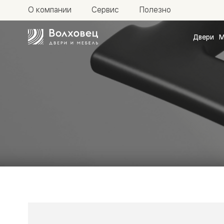
О компании
Сервис
Полезно
Двери
М
Межкомн
двери
Доступн
и практи
Фридом
Центро
Галант
Нео
Планум
Секрето
-
скрытые
двери
Фрезеро
двери
в
эмали
Прайм
Маскот
Эссе