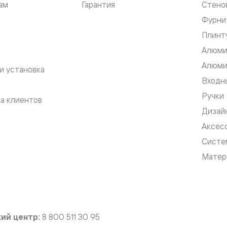
ам
Гарантия
Стено
Фурни
евые
Плинт
Алюми
евые
Алюми
и установка
ные
Входны
Ручки
а клиентов
Дизай
ский
Аксес
Систе
Матер
бную
ий центр:
8 800 511 30 95