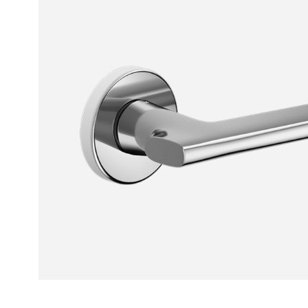
Рокка
Фрэйм
Альба
Дюна
Париж
Нео
Классик
Линия
Гладкие
и
скрытые
Планум
Про —
алюмини
кромка
Планум
Секрето
-
скрытые
двери
Дизайнер
Селект —
фрезеро
по
шпону