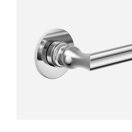
Рокка
Фрэйм
Альба
Дюна
Париж
Нео
Классик
Линия
Гладкие
и
скрытые
Планум
Про —
алюмини
кромка
Планум
Секрето
-
скрытые
двери
Дизайнер
Селект —
фрезеро
по
шпону