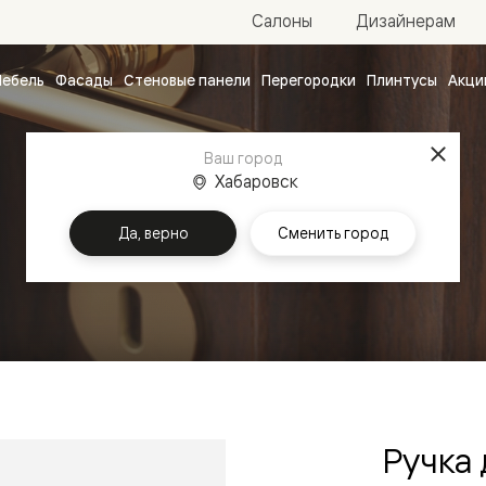
Салоны
Дизайнерам
ебель
Фасады
Стеновые панели
Перегородки
Плинтусы
Акци
атные
ые
Ваш город
чные
Хабаровск
Да, верно
Сменить город
Главная
Ручки
ванные
Ручка