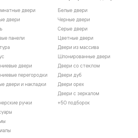
мнатные двери
Белые двери
ые двери
Черные двери
ь
Серые двери
вые панели
Цветные двери
тура
Двери из массива
ус
Шпонированные двери
ниевые двери
Двери со стеклом
ниевые перегородки
Двери дуб
е двери и накладки
Двери орех
Двери с зеркалом
нерские ручки
+50 подборок
суары
мы
иалы