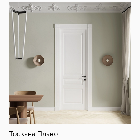
одки
ика
Тоскана Плано