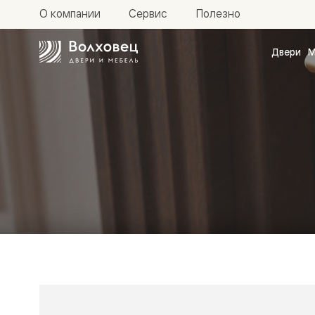
О компании
Сервис
Полезно
Двери
М
Межкомн
двери
Доступн
и практи
Фридом
Центро
Галант
Нео
Планум
Секрето
-
скрытые
двери
Фрезеро
двери
в
эмали
Прайм
Маскот
Эссе