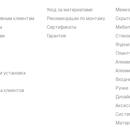
Уход за материалами
Межко
евые
ивным клиентам
Рекомендации по монтажу
Скрыт
м
Сертификаты
Мебел
евые
ам
Гарантия
Стено
ные
Фурни
Плинт
Алюми
ский
Алюми
и установка
Входны
Ручки
а клиентов
Дизай
бную
Аксес
Систе
Матер