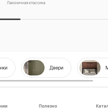
Лаконичная классика
нный
нки
Двери
м
ые
нии
Полезно
Ката