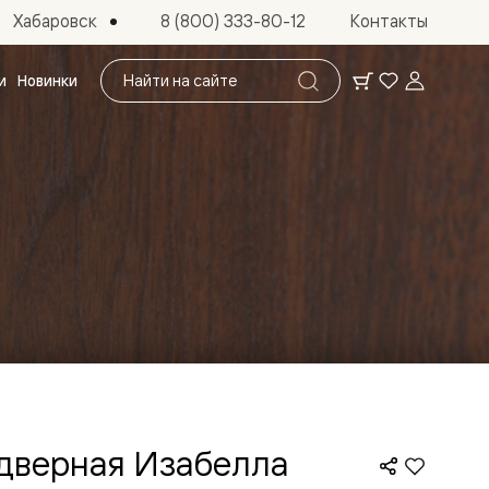
Хабаровск
8 (800) 333-80-12
Контакты
Поиск
и
Новинки
по
сайту
 дверная Изабелла