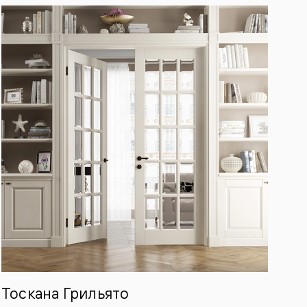
Тоскана Грильято
То