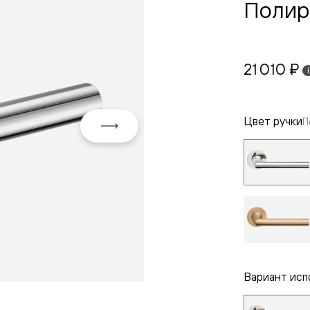
Полир
21 010 ₽
i
Цвет ручки
П
евая
ские
Вариант исп
вание