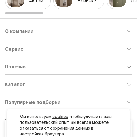
Акции
Новинки
Дв
О компании
Сервис
Полезно
Каталог
Популярные подборки
Мы используем 
cookies
, чтобы улучшить ваш 
Клиентский центр:
8 800 511 30 95
пользовательский опыт. Вы всегда можете 
Ваш город
отказаться от сохранения данных в 
Почта по общим вопросам:
Хабаровск
8800@volhovez.natm.ru