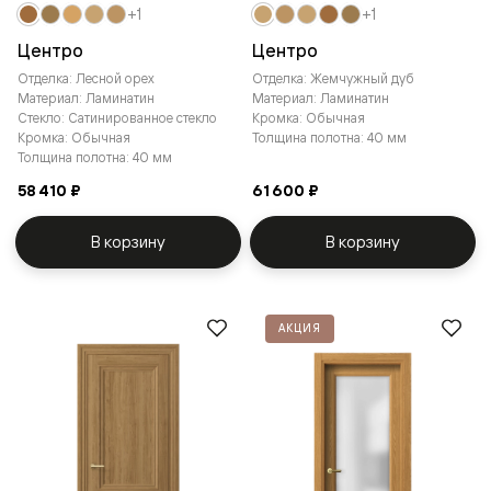
+1
+1
Центро
Центро
Отделка: Лесной орех
Отделка: Жемчужный дуб
Материал: Ламинатин
Материал: Ламинатин
Стекло: Сатинированное стекло
Кромка: Обычная
Кромка: Обычная
Толщина полотна: 40 мм
Толщина полотна: 40 мм
58 410 ₽
61 600 ₽
В корзину
В корзину
АКЦИЯ