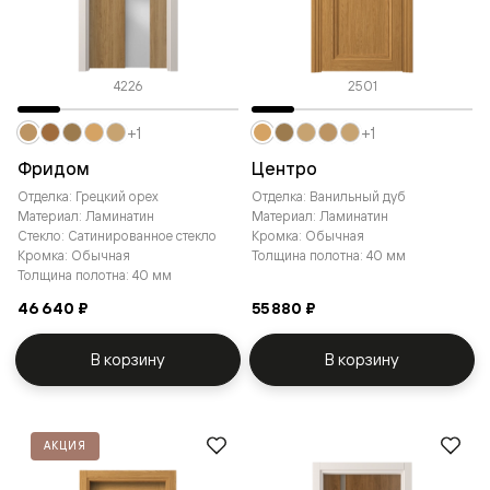
4226
2501
+1
+1
Фридом
Центро
Отделка: Грецкий орех
Отделка: Ванильный дуб
Материал: Ламинатин
Материал: Ламинатин
Стекло: Сатинированное стекло
Кромка: Обычная
Кромка: Обычная
Толщина полотна: 40 мм
Толщина полотна: 40 мм
46 640 ₽
55 880 ₽
В корзину
В корзину
АКЦИЯ