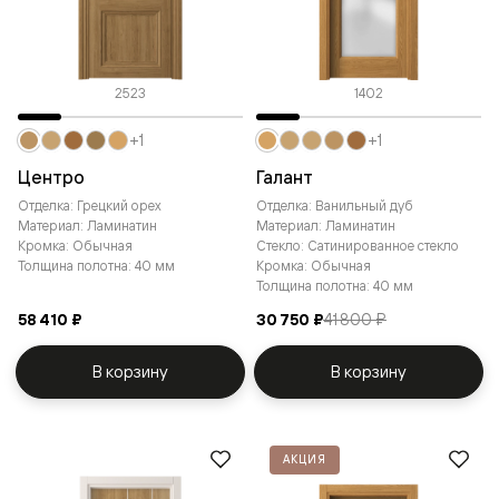
2523
1402
+1
+1
Центро
Галант
Отделка: Грецкий орех
Отделка: Ванильный дуб
Материал: Ламинатин
Материал: Ламинатин
Кромка: Обычная
Стекло: Сатинированное стекло
Толщина полотна: 40 мм
Кромка: Обычная
Толщина полотна: 40 мм
58 410 ₽
30 750 ₽
41 800 ₽
В корзину
В корзину
АКЦИЯ