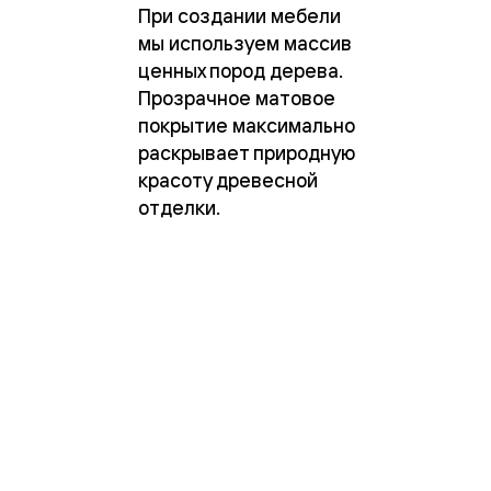
Тоскана
При создании мебели
Литера
мы используем массив
Тоскана
Ромбо
ценных пород дерева.
Тоскана
Прозрачное матовое
Элегантэ
Лигнум
покрытие максимально
Совреме
раскрывает природную
стиль
красоту древесной
Фридом
Рифт
отделки.
Вельвет
Планум
Планум
Про
Линия
Дизайн
Палаццо
Селект
Софтфор
Зеркальн
Планум
Про
Скрытые
двери