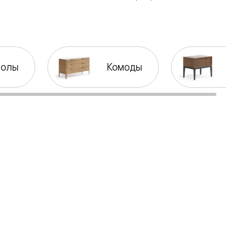
толы
Комоды
евая
ские
вание