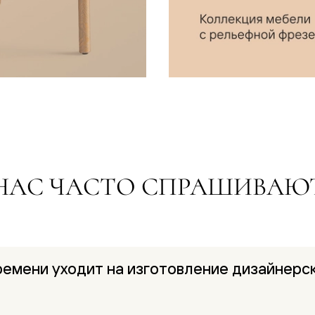
е
я
е
ные
пон
НАС ЧАСТО СПРАШИВАЮ
ные
ремени уходит на изготовление дизайнерс
яющей