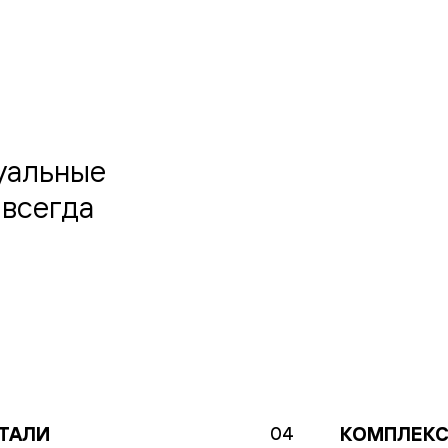
уальные
 всегда
ТАЛИ
КОМПЛЕК
04