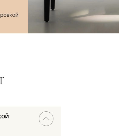
Т
кой