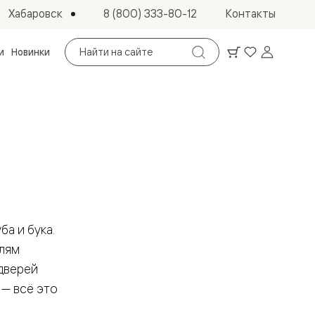
Хабаровск
8 (800) 333-80-12
Контакты
Поиск
и
Новинки
по
сайту
а и бука.
алям
дверей
 — всё это