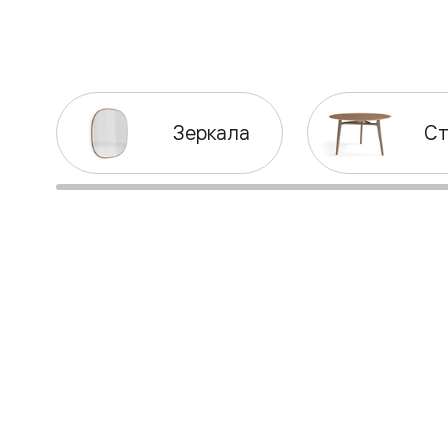
Рокка
Фрэйм
Альба
Дюна
Париж
Нео
Классик
Зеркала
С
Линия
Гладкие
и
скрытые
Планум
Про —
алюмини
кромка
Планум
Секрето
-
скрытые
двери
Дизайнер
Селект —
фрезеро
по
шпону