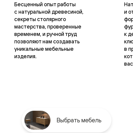
Бесценный опыт работы
На
с натуральной древесиной,
и о
секреты столярного
фор
мастерства, проверенные
фур
временем, и ручной труд
к д
нный
позволяют нам создавать
кл
уникальные мебельные
в п
изделия.
кот
вас
м
ые
Выбрать мебель