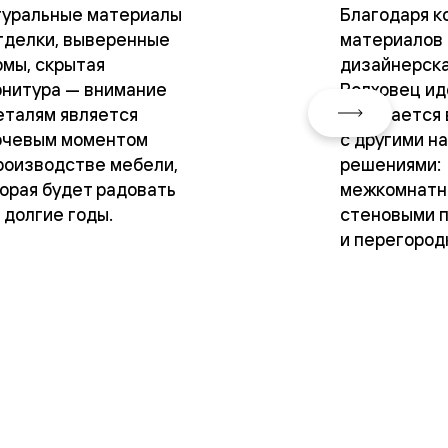
туральные материалы
Благодаря к
тделки, выверенные
материалов 
мы, скрытая
дизайнерск
нитура — внимание
Волховец ид
еталям является
сочетается 
ючевым моментом
с другими н
роизводстве мебели,
решениями:
орая будет радовать
межкомнатн
 долгие годы.
стеновыми 
и перегород