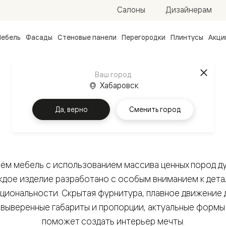
Салоны
Дизайнерам
ебель
Фасады
Стеновые панели
Перегородки
Плинтусы
Акци
атные
ые
Ваш город
чные
Главная
Каталог
Мебель
Хабаровск
Дизайнерская мебель
Да, верно
Сменить город
ём мебель с использованием массива ценных пород дуб
ванные
дое изделие разработано с особым вниманием к дет
кциональности. Скрытая фурнитура, плавное движение 
 выверенные габариты и пропорции, актуальные формы
поможет создать интерьер мечты.