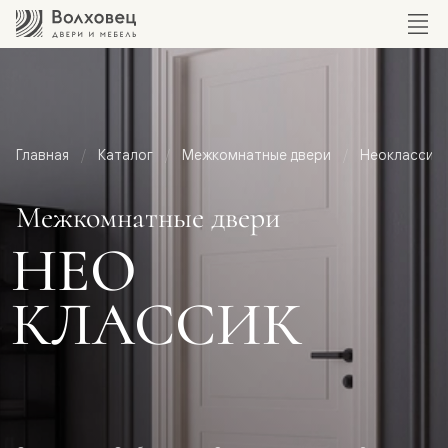
Главная
Каталог
Межкомнатные двери
Неоклассик
Межкомнатные двери
НЕО
КЛАССИК