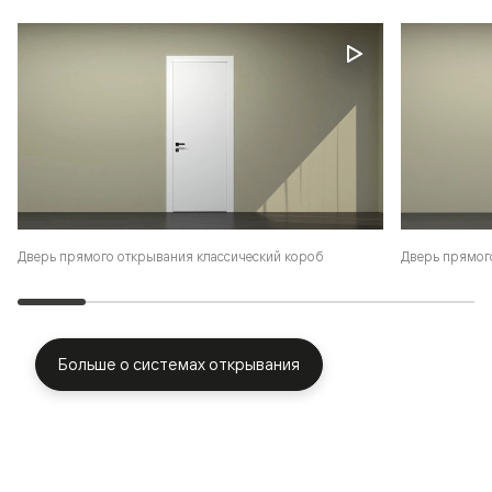
Дверь прямого открывания классический короб
Дверь прямог
Больше о системах открывания