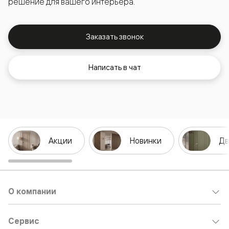
решение для вашего интерьера.
Заказать звонок
Написать в чат
Акции
Новинки
Дв
О компании
Сервис