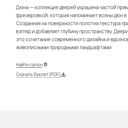
Планум
Цветные
Дюна — коллекция дверей украшена частой пря
Колор
фрезеровкой, которая напоминает волны дюн в 
Алюмини
Формато
Созданная на поверхности полотна текстура пр
Секрето
взгляд и добавляет глубину пространству. Двер
Алюмини
Мозаик
это сочетание современного дизайна и вдохно
Поворот
живописными природными ландшафтами.
двери
Скрытые
двери
Дизайнер
Найти салон
шпон
Со
Скачать буклет (PDF)
стеклом
Высокие
двери
В
гардеро
В
гостиную
Двери
в
тренде