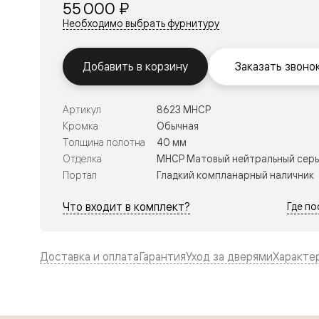
55 000 ₽
Перегор
Необходимо выбрать фурнитуру
Мозаик
Неокласс
Прайм
Фрэйм
Добавить в корзину
Заказать звоно
Альба
Дюна
Рокка
Артикул
8623 МНСР
Антик
Кромка
Обычная
Нео
Париж
Толщина полотна
40 мм
Центро
Отделка
МНСР Матовый нейтральный сер
Шарм
Портал
Гладкий компланарный наличник
Нео
Классик
Галант
Что входит в комплект?
Где п
Эго
Классика
Маскот
Эссе
Доставка и оплата
Гарантия
Уход за дверями
Характе
Тоскана
Плано
Тоскана
Грильято