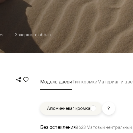
ия
Завершите образ
евая
Модель двери
Тип кромки
Материал и цве
Алюминиевая кромка
ские
вание
Без остекления
8623 Матовый нейтральный