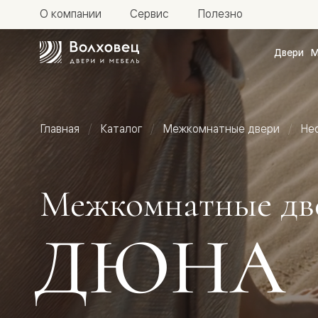
О компании
Сервис
Полезно
Двери
М
Межкомн
двери
Доступн
и практи
Фридом
Главная
Каталог
Межкомнатные двери
Не
Центро
Галант
Нео
Планум
Секрето
Межкомнатные дв
-
скрытые
двери
ДЮНА
Фрезеро
двери
в
эмали
Прайм
Маскот
Эссе