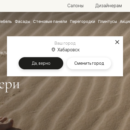
Салоны
Дизайнерам
ебель
Фасады
Стеновые панели
Перегородки
Плинтусы
Акци
атные
ые
Ваш город
чные
Хабаровск
оклассика
Межкомнатные двери Дюна
Да, верно
Сменить город
ери
ванные