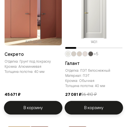
АКП 0001
1401
Секрето
+5
Отделка: Грунт под покраску
Галант
Кромка: Алюминиевая
Отделка: ПЭТ белоснежный
Толщина полотна: 40 мм
Материал: ПЭТ
Кромка: Обычная
Толщина полотна: 40 мм
45 671 ₽
27 081 ₽
36 410 ₽
В корзину
В корзину