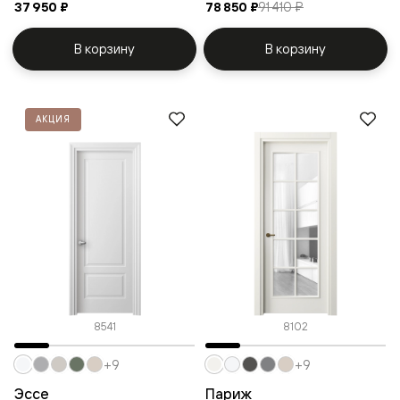
37 950 ₽
78 850 ₽
91 410 ₽
В корзину
В корзину
АКЦИЯ
8541
8102
+9
+9
Эссе
Париж