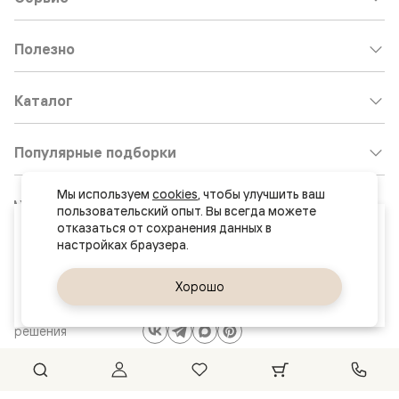
Полезно
Каталог
Популярные подборки
Мы используем 
cookies
, чтобы улучшить ваш 
Клиентский центр:
8 800 511 30 95
пользовательский опыт. Вы всегда можете 
Ваш город
отказаться от сохранения данных в 
Почта по общим вопросам:
Хабаровск
8800@volhovez.natm.ru
Да, верно
Хорошо
Сменить город
Двери
Обратный звонок
и интерьерные
решения
Сайт не является публичной офертой