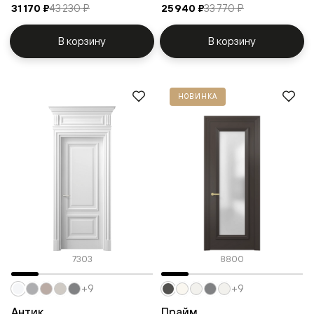
31 170 ₽
43 230 ₽
25 940 ₽
33 770 ₽
В корзину
В корзину
НОВИНКА
7303
8800
+9
+9
Антик
Прайм