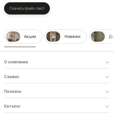
Скачать прайс-лист
Акции
Новинки
Дв
О компании
Сервис
Полезно
Каталог