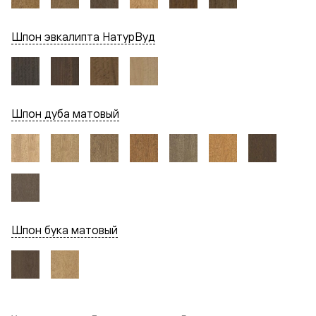
Шпон эвкалипта НатурВуд
Шпон дуба матовый
Шпон бука матовый