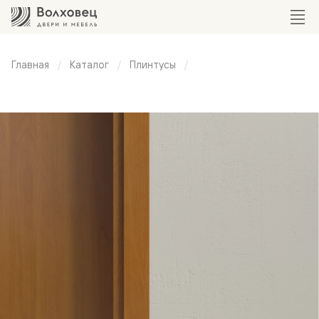
Главная
Каталог
Плинтусы
Универсальный
плинтус 100
мм