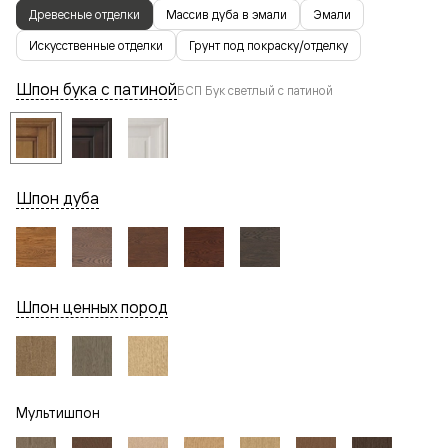
Древесные отделки
Массив дуба в эмали
Эмали
Искусственные отделки
Грунт под покраску/отделку
Шпон бука с патиной
БСП Бук светлый с патиной
Шпон дуба
Шпон ценных пород
Мультишпон