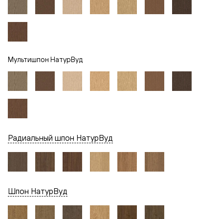
Мультишпон НатурВуд
Радиальный шпон НатурВуд
Шпон НатурВуд