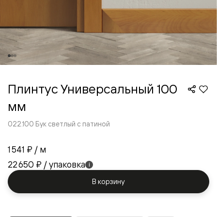
Плинтус Универсальный 100
мм
022.100 Бук светлый с патиной
1 541 ₽
/ м
22 650 ₽
/ упаковка
i
В корзину