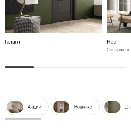
Галант
Нео
Совершенст
Акции
Новинки
Дв