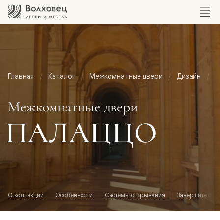
Главная
Каталог
Межкомнатные двери
Дизайн
М
Межкомнатные двери
ПАЛАЦЦО
О коллекции
Особенности
Системы открывания
Завершите обр