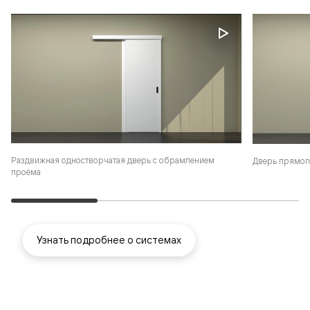
Раздвижная одностворчатая дверь с обрамлением
Дверь прямог
проёма
Узнать подробнее о системах