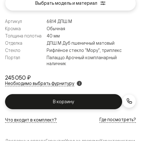
Выбрать модель и материал
Артикул
6814 ДПШ.М
Кромка
Обычная
Толщина полотна
40 мм
Отделка
ДПШ.М Дуб пшеничный матовый
Стекло
Рифлёное стекло "Мору", триплекс
Портал
Палаццо Арочный компланарный
наличник
245 050 ₽
Необходимо выбрать фурнитуру
i
В корзину
Где посмотреть?
Что входит в комплект?
Доставка и оплата
Гарантия
Уход за дверями
Характеристики