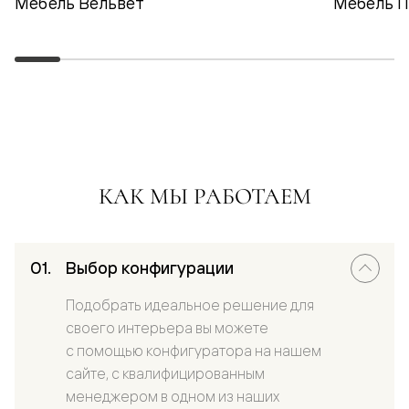
Мебель Вельвет
Мебель 
КАК МЫ РАБОТАЕМ
Выбор конфигурации
Подобрать идеальное решение для
своего интерьера вы можете
с помощью конфигуратора на нашем
сайте, с квалифицированным
менеджером в одном из наших