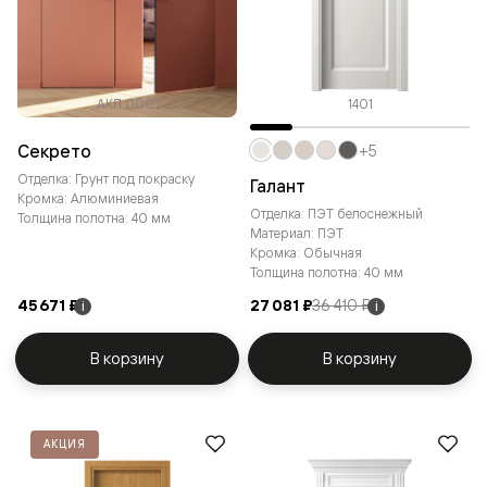
АКП 0001
1401
Секрето
+5
Отделка: Грунт под покраску
Галант
Кромка: Алюминиевая
Отделка: ПЭТ белоснежный
Толщина полотна: 40 мм
Материал: ПЭТ
Кромка: Обычная
Толщина полотна: 40 мм
45 671 ₽
27 081 ₽
36 410 ₽
i
i
В корзину
В корзину
АКЦИЯ