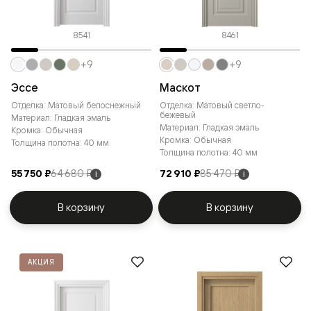
8541
8461
+9
+9
Эссе
Маскот
Отделка: Матовый белоснежный
Отделка: Матовый светло-
бежевый
Материал: Гладкая эмаль
Материал: Гладкая эмаль
Кромка: Обычная
Кромка: Обычная
Толщина полотна: 40 мм
Толщина полотна: 40 мм
55 750 ₽
64 680 ₽
72 910 ₽
85 470 ₽
i
i
В корзину
В корзину
АКЦИЯ