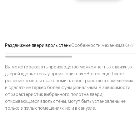
Раздвижные двери вдоль стены
Особенности механизма
Какие 
Вы можете заказать производство межкомнатных сдвижных
дверей вдоль стены у производителя «Волховец». Такое
решение позволит сэкономить пространство в помещениях
и сделать интерьер более функциональным. В зависимости
от характеристик выбранного полотна двери,
открывающиеся вдоль стены, могут быть установлены не
только в жилых помещениях, но и в санузле.