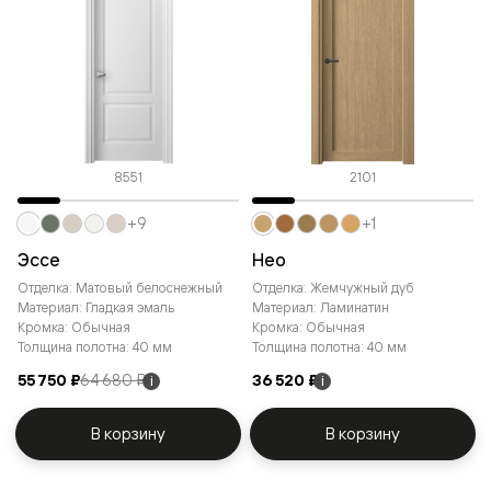
8551
2101
+9
+1
Эссе
Нео
Отделка: Матовый белоснежный
Отделка: Жемчужный дуб
Материал: Гладкая эмаль
Материал: Ламинатин
Кромка: Обычная
Кромка: Обычная
Толщина полотна: 40 мм
Толщина полотна: 40 мм
55 750 ₽
64 680 ₽
36 520 ₽
i
i
В корзину
В корзину