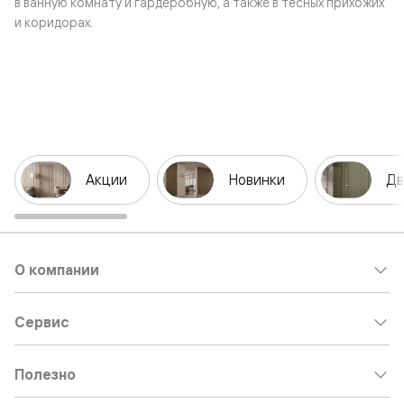
в ванную комнату и гардеробную, а также в тесных прихожих
и коридорах.
Акции
Новинки
Дв
О компании
Сервис
Полезно