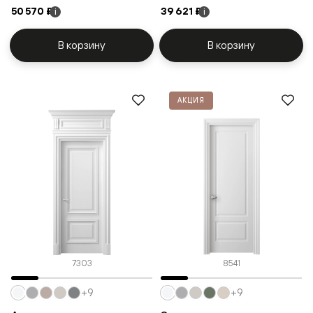
50 570 ₽
39 621 ₽
i
i
В корзину
В корзину
АКЦИЯ
7303
8541
+9
+9