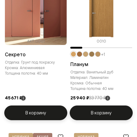
АКП 0001
0010
Секрето
+1
Отделка: Грунт под покраску
Планум
Кромка: Алюминиевая
Отделка: Ванильный дуб
Толщина полотна: 40 мм
Материал: Ламинатин
Кромка: Обычная
Толщина полотна: 40 мм
45 671 ₽
25 940 ₽
33 770 ₽
i
i
В корзину
В корзину
НОВИНКА
АКЦИЯ
НОВИНКА