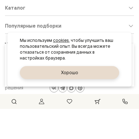
Каталог
Популярные подборки
Мы используем 
cookies
, чтобы улучшить ваш 
Клиентский центр:
8 800 511 30 95
пользовательский опыт. Вы всегда можете 
Ваш город
отказаться от сохранения данных в 
Почта по общим вопросам:
Хабаровск
8800@volhovez.natm.ru
Да, верно
Хорошо
Сменить город
Двери
Обратный звонок
и интерьерные
решения
Сайт не является публичной офертой
Правовая информация
© 2026 Волховец