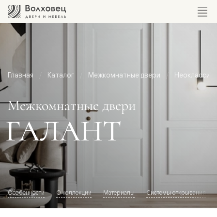
Главная
Каталог
Межкомнатные двери
Неоклассик
Межкомнатные двери
ГАЛАНТ
Особенности
О коллекции
Материалы
Системы открывания