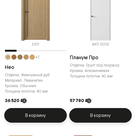
2101
АКП 0010
Планум Про
+1
Отделка: Грунт под покраску
Нео
Кромка: Алюминиевая
Отделка: Жемчужный дуб
Толщина полотна: 40 мм
Материал: Ламинатин
Кромка: Обычная
Толщина полотна: 40 мм
36 520 ₽
57 780 ₽
i
i
В корзину
В корзину