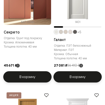
АКП 0001
1401
Секрето
+5
Отделка: Грунт под покраску
Галант
Кромка: Алюминиевая
Отделка: ПЭТ белоснежный
Толщина полотна: 40 мм
Материал: ПЭТ
Кромка: Обычная
Толщина полотна: 40 мм
45 671 ₽
27 081 ₽
36 410 ₽
i
i
В корзину
В корзину
АКЦИЯ