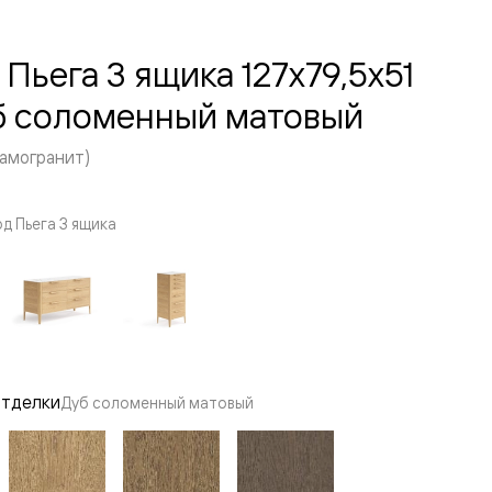
Пьега 3 ящика 127x79,5x51
б соломенный матовый
амогранит)
д Пьега 3 ящика
отделки
Дуб соломенный матовый