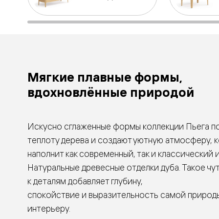
Тоскана
Литера
Тоскана
Ромбо
Тоскана
Элегантэ
Лигнум
Совреме
стиль
Мягкие плавные формы,
Фридом
вдохновлённые природой
Рифт
Вельвет
Планум
Планум
Про
Искусно сглаженные формы коллекции Пьега п
Линия
теплоту дерева и создают уютную атмосферу, 
Дизайн
Палаццо
наполнит как современный, так и классический 
Селект
Натуральные древесные отделки дуба. Такое ч
Софтфор
Зеркальн
к деталям добавляет глубину,
Планум
спокойствие и выразительность самой природ
Про
Скрытые
интерьеру.
двери