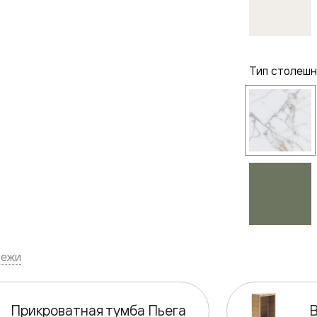
одки
ика
Тип столеш
тежи
Прикроватная тумба Пьега
В