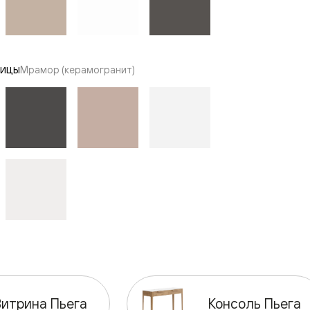
ницы
Мрамор (керамогранит)
итрина Пьега
Консоль Пьега