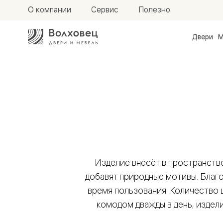
О компании
Сервис
Полезно
Двери
М
Межкомн
двери
Доступн
и практи
Фридом
Центро
Галант
Нео
Планум
Секрето
-
скрытые
двери
Изделие внесёт в пространств
Фрезеро
добавят природные мотивы. Благ
двери
в
время пользования. Количество ц
эмали
Прайм
комодом дважды в день, издел
Маскот
Эссе