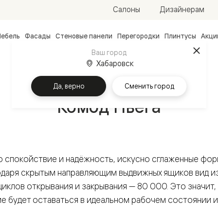
Салоны
Дизайнерам
ебель
Фасады
Стеновые панели
Перегородки
Плинтусы
Акци
атные
Ваш город
Хабаровск
ые
чные
Главная
Мебель
Пьега
Комод
Да, верно
Сменить город
Комод Пьега
о спокойствие и надёжность, искусно сглаженные фор
ванные
одаря скрытым направляющим выдвижных ящиков вид и
иклов открывания и закрывания — 80 000. Это значит,
ие будет оставаться в идеальном рабочем состоянии и 