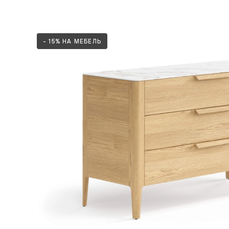
Рокка
Фрэйм
Альба
Дюна
- 15% НА МЕБЕЛЬ
Париж
Нео
Классик
Линия
Гладкие
и
скрытые
Планум
Про —
алюмини
кромка
Планум
Секрето
-
скрытые
двери
Дизайнер
Селект —
фрезеро
по
шпону