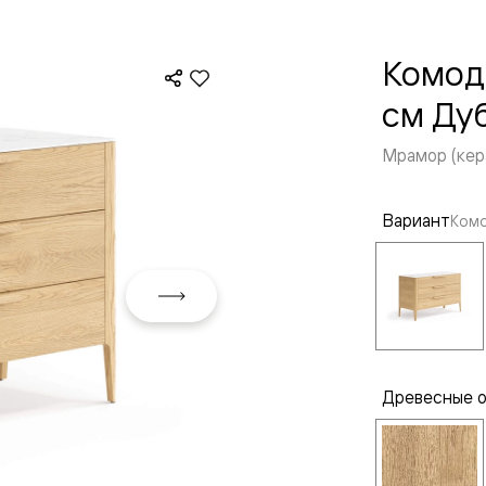
Комод 
см Ду
Мрамор (кер
Вариант
Комо
евая
Древесные 
ские
вание