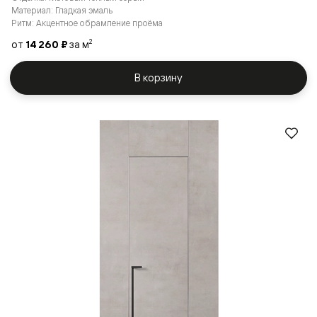
Материал: Гладкая эмаль
Ритм: Акцентное обрамление проёма
от
14 260 ₽
за м
2
В корзину