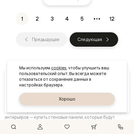
1
2
3
4
5
12
Предыдущая
Следующая
Мы используем 
cookies
, чтобы улучшить ваш 
пользовательский опыт. Вы всегда можете 
Ваш город
отказаться от сохранения данных в 
Хабаровск
Стеновые панели
Вариативность отделок — от классики до со
Да, верно
Хорошо
Сменить город
Волховец предлагает комплексное решение для создания
интерьеров — купить стеновые панели, которые будут
гармонично сочетаться с межкомнатными дверями,
перегородками и плинтусами. Вы можете выбрать изделия