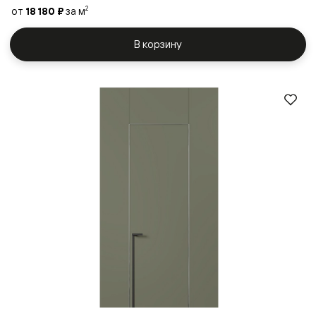
от
18 180 ₽
за м
2
В корзину