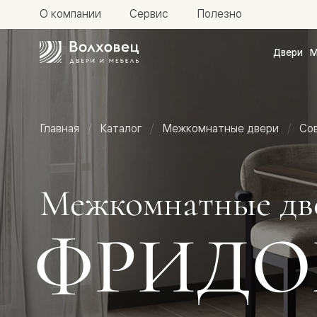
О компании
Сервис
Полезно
Двери
М
Межкомн
двери
Доступн
и практи
Фридом
Главная
Каталог
Межкомнатные двери
Со
Центро
Галант
Нео
Планум
Секрето
Межкомнатные дв
-
скрытые
двери
ФРИД
Фрезеро
двери
в
эмали
Прайм
Маскот
Эссе