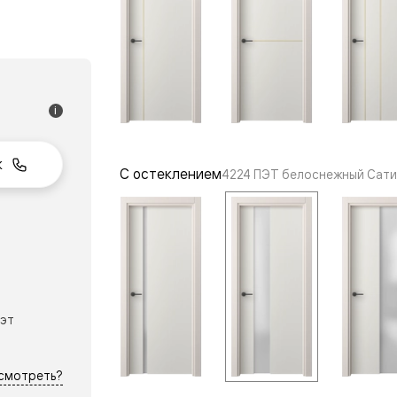
одки
ика
i
к
С остеклением
4224 ПЭТ белоснежный Сати
пэт
осмотреть?