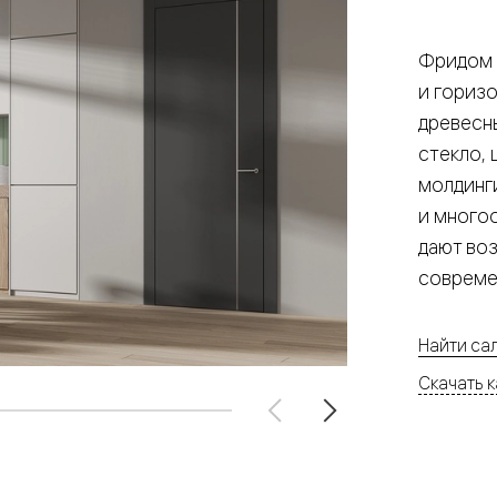
е
Фридом 
и гориз
древесн
я
стекло, 
молдинг
е
и много
ные
дают во
пон
совреме
ные
Найти са
Скачать к
яющей