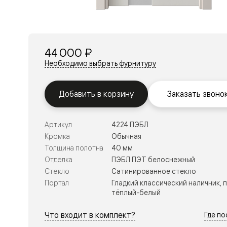
Перегор
Мозаик
Неокласс
Прайм
Фрэйм
44 000 ₽
Альба
Дюна
Необходимо выбрать фурнитуру
Рокка
Антик
Нео
Добавить в корзину
Заказать звоно
Париж
Центро
Шарм
Артикул
4224 ПЭБЛ
Нео
Классик
Кромка
Обычная
Галант
Толщина полотна
40 мм
Эго
Отделка
ПЭБЛ ПЭТ белоснежный
Классика
Стекло
Сатинированное стекло
Маскот
Эссе
Портал
Гладкий классический наличник, 
Тоскана
тёплый-белый
Плано
Тоскана
Что входит в комплект?
Где п
Грильято