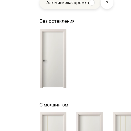
Алюминиевая кромка
—
е
ный
Без остекления
м —
я
С молдингом
одки