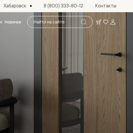
Хабаровск
8 (800) 333-80-12
Контакты
Поиск
и
Новинки
по
сайту