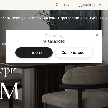
Салоны
Дизайнерам
ебель
Фасады
Стеновые панели
Перегородки
Плинтусы
Акци
атные
ые
Ваш город
чные
Хабаровск
временный стиль
Межкомнатные двери Фридом
Да, верно
Сменить город
ери
ОМ
ванные