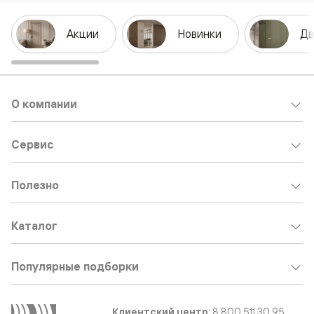
Акции
Новинки
Дв
О компании
Сервис
Полезно
Каталог
Популярные подборки
Клиентский центр:
8 800 511 30 95