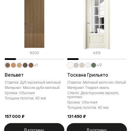
8203
6313
+1
+9
Вельвет
Тоскана Грильято
Отделка: Дуб мускатный матовый
Отделка: Матовый молочно-белый
Материал: Массив дуба матовый
Материал: Гладкая эмаль
Кромка: Обычная
Стекло: Двустороннее зеркало,
триплекс
Толщина полотна: 40 мм
Кромка: Обычная
Толщина полотна: 40 мм
157 000 ₽
131 450 ₽
В корзину
В корзину