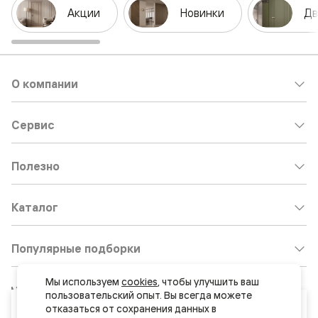
Акции
Новинки
Дв
О компании
Сервис
Полезно
Каталог
Популярные подборки
Мы используем 
cookies
, чтобы улучшить ваш 
Клиентский центр:
8 800 511 30 95
пользовательский опыт. Вы всегда можете 
Ваш город
отказаться от сохранения данных в 
Почта по общим вопросам: