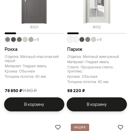
8301
8102
+9
+9
Рокка
Париж
Отделка: Матовый классический
Отделка: Матовый жемчужный
серый
Материал: Гладкая эмаль
Материал: Гладкая эмаль
Стекло: Прозрачное стекло,
Кромка: Обычная
триплекс
Толщина полотна: 40 мм
Кромка: Обычная
Толщина полотна: 40 мм
78 850 ₽
91 410 ₽
88 220 ₽
В корзину
В корзину
АКЦИЯ